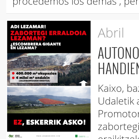
Abril
AUTONOMIA ERKIDEGOKO
Kaixo, b
Udaletik a
Promotora bat Autonomia Erk
zabortegi g
eraikitzek