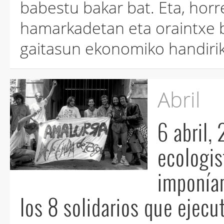
babestu bakar bat. Eta, hor
hamarkadetan eta oraintxe 
gaitasun ekonomiko handiri
Abril
6 abril, 25 años de una gesta solidaria y
ecologista : Corta de lo
imponían e
los 8 solidarios que eje