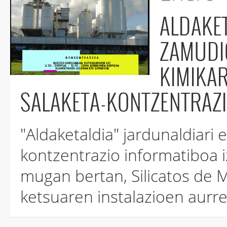
ALDAKETALDIA 
ZAMUDI
KIMIKAREN AURREKO INFO
SALAKETA-KONTZENTRAZI
"Aldaketaldia" jardunaldiari
kontzentrazio informatiboa izango da Lezama-Zamudioko
mugan bertan, Silicatos de 
ketsuaren instalazioen aurr