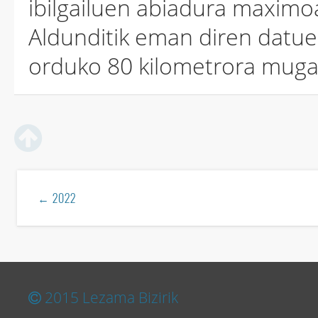
ibilgailuen abiadura maximo
Aldunditik eman diren datue
orduko 80 kilometrora mug
← 2022
2015 Lezama Bizirik