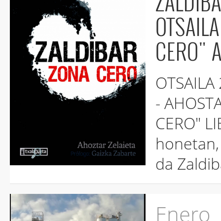
ZALDIBAR :O
OTSAILAK 25EA
CERO" 
OTSAILA 25 - 19:00 - URIBARRI TOPALEKUA
- AHOSTAR ZELAIETA "ZALDIB
CERO" LIB
honetan, 
da Zaldib
Enero