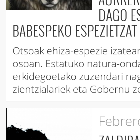
DAGO ES
BABESPEKO ESPEZIETZAT
Otsoak ehiza-espezie izatear
osoan. Estatuko natura-ondarearen batzordeak, autonomia
erkidegoetako zuzendari nagu
zientzialariek eta Gobernu z
Febrer