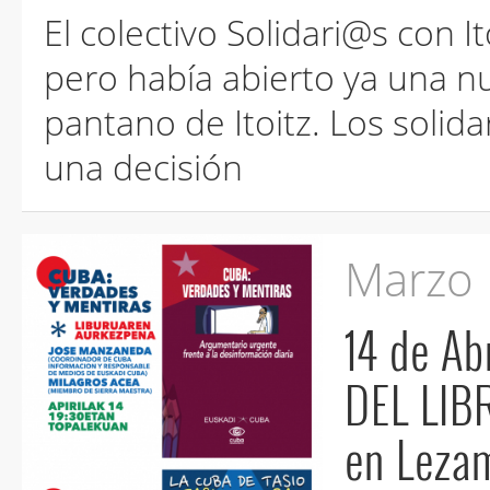
El colectivo Solidari@s con I
pero había abierto ya una nu
pantano de Itoitz. Los soli
una decisión
Marzo
14 de A
DEL LIBRO "Cuba :verdades y 
en Lezam