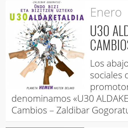
Enero
U30 ALD
Los abaj
sociales 
promotore
denominamos «U30 ALDAKET