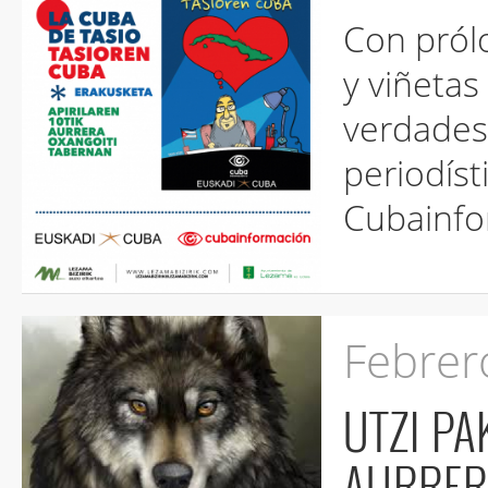
Con pról
y viñetas
verdades 
periodíst
Cubainfor
Febrer
UTZI PAKEAN OTSOA
AURRERANTZEAN