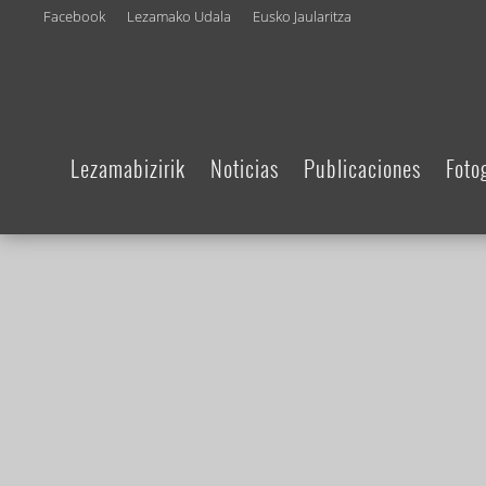
Facebook
Lezamako Udala
Eusko Jaularitza
Lezamabizirik
Noticias
Publicaciones
Foto